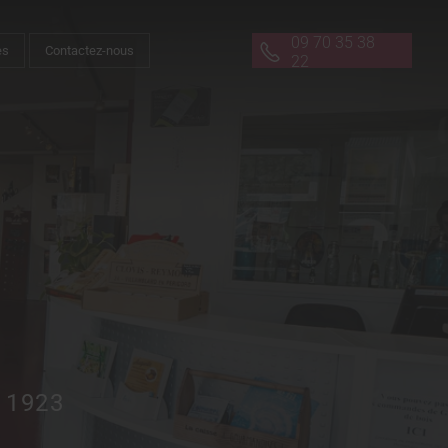
09 70 35 38
es
Contactez-nous
22
s 1923