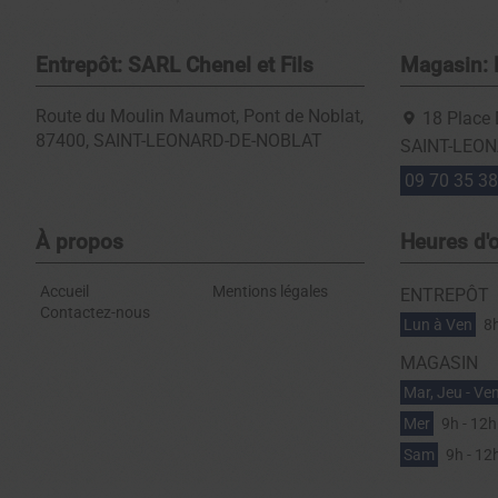
Entrepôt: SARL Chenel et Fils
Magasin: 
Route du Moulin Maumot, Pont de Noblat,
18 Place
87400,
SAINT-LEONARD-DE-NOBLAT
SAINT-LEO
09 70 35 38
À propos
Heures d'
Accueil
Mentions légales
ENTREPÔT
Contactez-nous
Lun à Ven
8h
MAGASIN
Mar, Jeu - Ve
Mer
9h - 12h
Sam
9h - 12